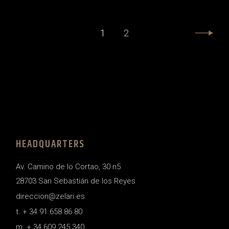
PAGINACIÓN
1
2
DE
ENTRADAS
HEADQUARTERS
Av. Camino de lo Cortao, 30 n5
28703 San Sebastián de los Reyes
direccion@zelari.es
t. + 34 91 658 86 80
m. + 34 609 245 340