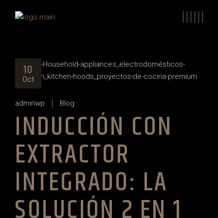
Skip
to
the
content
10
Oct
adminwp
Blog
INDUCCIÓN CON
EXTRACTOR
INTEGRADO: LA
SOLUCIÓN 2 EN 1