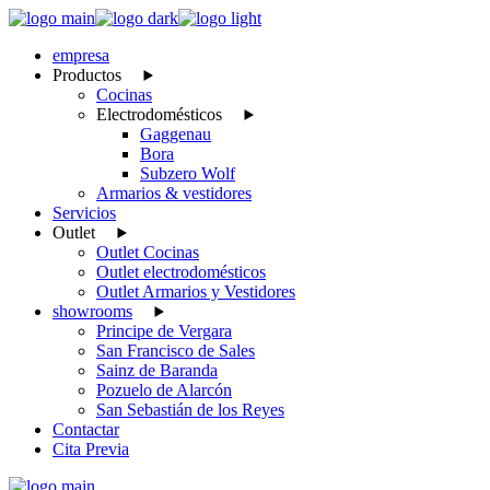
Skip
to
empresa
the
Productos
content
Cocinas
Electrodomésticos
Gaggenau
Bora
Subzero Wolf
Armarios & vestidores
Servicios
Outlet
Outlet Cocinas
Outlet electrodomésticos
Outlet Armarios y Vestidores
showrooms
Principe de Vergara
San Francisco de Sales
Sainz de Baranda
Pozuelo de Alarcón
San Sebastián de los Reyes
Contactar
Cita Previa