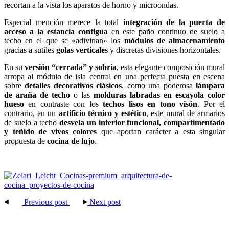
recortan a la vista los aparatos de horno y microondas.
Especial mención merece la total
integración de la puerta de
acceso a la estancia contigua
en este paño continuo de suelo a
techo en el que se «adivinan» los
módulos de almacenamiento
gracias a sutiles
golas verticales
y discretas divisiones horizontales.
En su
versión “cerrada” y sobria
, esta elegante composición mural
arropa al módulo de isla central en una perfecta puesta en escena
sobre
detalles decorativos clásicos
, como una poderosa
lámpara
de araña de techo
o las
molduras labradas en escayola color
hueso
en contraste con los
techos lisos en tono visón
. Por el
contrario, en un
artificio técnico y estético
, este mural de armarios
de suelo a techo
desvela un interior funcional, compartimentado
y teñido de vivos colores
que aportan carácter a esta singular
propuesta de
cocina de lujo
.
Previous post
Next post