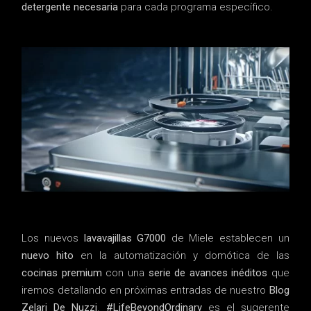
detergente necesaria
para cada programa específico.
Los nuevos
lavavajillas G7000
de Miele establecen un
nuevo hito
en la automatización y domótica de las
cocinas premium
con una
serie de avances inéditos
que
iremos detallando en próximas entradas de nuestro
Blog
Zelari De Nuzzi
.
#LifeBeyondOrdinary
es el sugerente