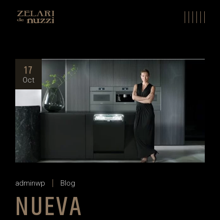
Skip
to
the
content
17
Oct
adminwp
Blog
NUEVA