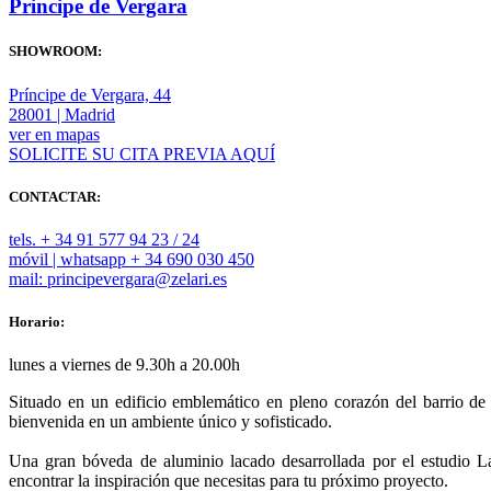
Principe de Vergara
SHOWROOM:
Príncipe de Vergara, 44
28001 | Madrid
ver en mapas
SOLICITE SU CITA PREVIA AQUÍ
CONTACTAR:
tels. + 34 91 577 94 23 / 24
móvil | whatsapp + 34 690 030 450
mail: principevergara@zelari.es
Horario:
lunes a viernes de 9.30h a 20.00h
Situado en un edificio emblemático en pleno corazón del barrio 
bienvenida en un ambiente único y sofisticado.
Una gran bóveda de aluminio lacado desarrollada por el estudio La
encontrar la inspiración que necesitas para tu próximo proyecto.