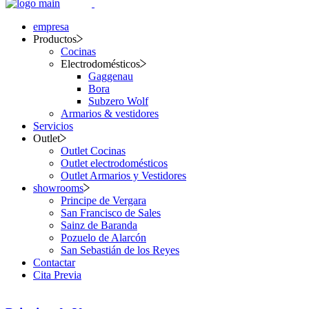
empresa
Productos
Cocinas
Electrodomésticos
Gaggenau
Bora
Subzero Wolf
Armarios & vestidores
Servicios
Outlet
Outlet Cocinas
Outlet electrodomésticos
Outlet Armarios y Vestidores
showrooms
Principe de Vergara
San Francisco de Sales
Sainz de Baranda
Pozuelo de Alarcón
San Sebastián de los Reyes
Contactar
Cita Previa