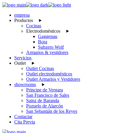
Skip
to
empresa
the
Productos
content
Cocinas
Electrodomésticos
Gaggenau
Bora
Subzero Wolf
Armarios & vestidores
Servicios
Outlet
Outlet Cocinas
Outlet electrodomésticos
Outlet Armarios y Vestidores
showrooms
Principe de Vergara
San Francisco de Sales
Sainz de Baranda
Pozuelo de Alarcón
San Sebastián de los Reyes
Contactar
Cita Previa