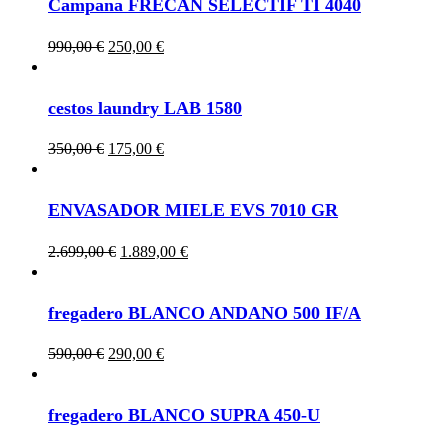
Campana FRECAN SELECTIF TI 4040
Original
Current
990,00
€
250,00
€
price
price
was:
is:
990,00 €.
250,00 €.
cestos laundry LAB 1580
Original
Current
350,00
€
175,00
€
price
price
was:
is:
350,00 €.
175,00 €.
ENVASADOR MIELE EVS 7010 GR
Original
Current
2.699,00
€
1.889,00
€
price
price
was:
is:
2.699,00 €.
1.889,00 €.
fregadero BLANCO ANDANO 500 IF/A
Original
Current
590,00
€
290,00
€
price
price
was:
is:
590,00 €.
290,00 €.
fregadero BLANCO SUPRA 450-U