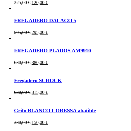
Original
Current
225,00
€
120,00
€
price
price
was:
is:
225,00 €.
120,00 €.
FREGADERO DALAGO 5
Original
Current
505,00
€
295,00
€
price
price
was:
is:
505,00 €.
295,00 €.
FREGADERO PLADOS AM9910
Original
Current
630,00
€
380,00
€
price
price
was:
is:
630,00 €.
380,00 €.
Fregadero SCHOCK
Original
Current
630,00
€
315,00
€
price
price
was:
is:
630,00 €.
315,00 €.
Grifo BLANCO CORESSA abatible
Original
Current
380,00
€
150,00
€
price
price