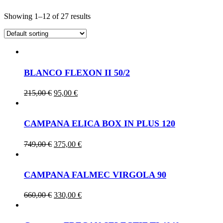
Showing 1–12 of 27 results
BLANCO FLEXON II 50/2
Original
Current
215,00
€
95,00
€
price
price
was:
is:
215,00 €.
95,00 €.
CAMPANA ELICA BOX IN PLUS 120
Original
Current
749,00
€
375,00
€
price
price
was:
is:
749,00 €.
375,00 €.
CAMPANA FALMEC VIRGOLA 90
Original
Current
660,00
€
330,00
€
price
price
was:
is:
660,00 €.
330,00 €.