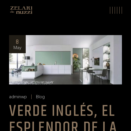
Skip
to
the
content
8
May
adminwp
Blog
VERDE INGLÉS, EL
ESPLENDOR DE LA