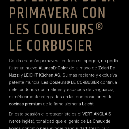
PRIMAVERA CON
LES COULEURS®
LE CORBUSIER
Con la estación primaveral en todo su apogeo, no podía
faltar un nuevo
#LunesEnColor
de la mano de
Zelari De
Nuzzi
y
LEICHT Küchen AG
. Su más reciente y exclusiva
patente mundial
Les Couleurs® LE CORBUSIER
continúa
deleitándonos con matices y espacios de vanguardia,
miméticamente integrados en las composiciones de
cocinas premium
de la firma alemana
Leicht
.
En esta ocasión el protagonista es el
VERT ANGLAIS
(
verde inglés
), tonalidad que el genio de
La Chaux de
Fonds
concibió para evocar tranquilidad, frescura y