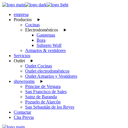
Skip
to
empresa
the
Productos
content
Cocinas
Electrodomésticos
Gaggenau
Bora
Subzero Wolf
Armarios & vestidores
Servicios
Outlet
Outlet Cocinas
Outlet electrodomésticos
Outlet Armarios y Vestidores
showrooms
Principe de Vergara
San Francisco de Sales
Sainz de Baranda
Pozuelo de Alarcón
San Sebastián de los Reyes
Contactar
Cita Previa