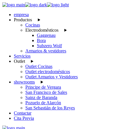
Skip
to
empresa
the
Productos
content
Cocinas
Electrodomésticos
Gaggenau
Bora
Subzero Wolf
Armarios & vestidores
Servicios
Outlet
Outlet Cocinas
Outlet electrodomésticos
Outlet Armarios y Vestidores
showrooms
Principe de Vergara
San Francisco de Sales
Sainz de Baranda
Pozuelo de Alarcón
San Sebastián de los Reyes
Contactar
Cita Previa