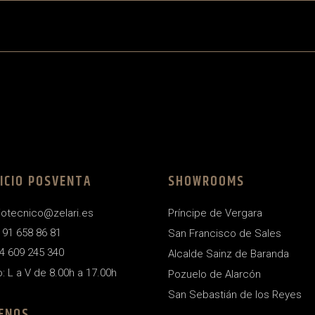
ICIO POSVENTA
SHOWROOMS
iotecnico@zelari.es
Príncipe de Vergara
4 91 658 86 81
San Francisco de Sales
4 609 245 340
Alcalde Sainz de Baranda
o: L a V de 8.00h a 17.00h
Pozuelo de Alarcón
San Sebastián de los Reyes
ENOS