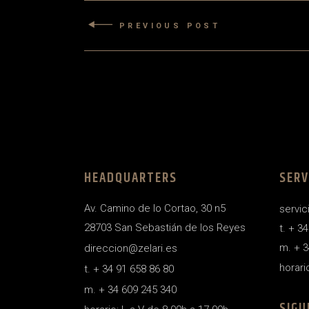
PREVIOUS POST
HEADQUARTERS
SERV
Av. Camino de lo Cortao, 30 n5
servic
28703 San Sebastián de los Reyes
t. + 3
m. + 3
direccion@zelari.es
horari
t. + 34 91 658 86 80
m. + 34 609 245 340
SIGU