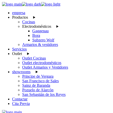
Skip
to
empresa
the
Productos
content
Cocinas
Electrodomésticos
Gaggenau
Bora
Subzero Wolf
Armarios & vestidores
Servicios
Outlet
Outlet Cocinas
Outlet electrodomésticos
Outlet Armarios y Vestidores
showrooms
Principe de Vergara
San Francisco de Sales
Sainz de Baranda
Pozuelo de Alarcón
San Sebastián de los Reyes
Contactar
Cita Previa