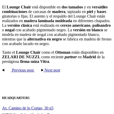
El
Lounge Chair
está disponible en
dos tamaños
y en
versátiles
combinaciones
de carcasas de
madera
, tapizado en
piel
y
bases
giratorias o fijas. El asiento y el respaldo del Lounge Chair están
realizados en
madera laminada moldeada
en diferentes chapados.
La
versión clásica
está realizada en
cerezo americano
,
palisandro
o
nogal
con acabado pigmentado negro. La
versión en blanco
se
modela en madera de nogal con acabado pigmentado blanco,
mientras que la
alternativa en negro
se fabrica en madera de fresno
con acabado lacado en negro.
Tanto el
Lounge Chair
como el
Ottoman
están disponibles en
ZELARI DE NUZZI
, como reciente
partner
en
Madrid
de la
prestigiosa
firma suiza Vitra
.
Previous post
Next post
HEADQUARTERS
Av. Camino de lo Cortao, 30 n5