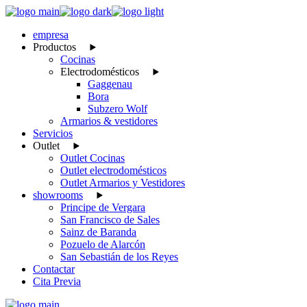
Skip
to
empresa
the
Productos
content
Cocinas
Electrodomésticos
Gaggenau
Bora
Subzero Wolf
Armarios & vestidores
Servicios
Outlet
Outlet Cocinas
Outlet electrodomésticos
Outlet Armarios y Vestidores
showrooms
Principe de Vergara
San Francisco de Sales
Sainz de Baranda
Pozuelo de Alarcón
San Sebastián de los Reyes
Contactar
Cita Previa