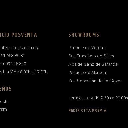
ICIO POSVENTA
SHOWROOMS
iotecnico@zelari.es
Príncipe de Vergara
4 91 658 86 81
San Francisco de Sales
4 609 245 340
Alcalde Sainz de Baranda
o: L a V de 8.00h a 17.00h
Pozuelo de Alarcón
San Sebastián de los Reyes
ENOS
horario: L a V de 9.30h a 20.00h
ook
gram
PEDIR CITA PREVIA