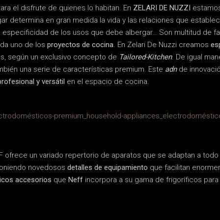
ra el disfrute de quienes lo habitan. En
ZELARI DE NUZZI
estamos
ar determina en gran medida la vida y las relaciones que establ
a, la especificidad de los usos que debe albergar… Son multitud de 
ada uno de los
proyectos de cocina
. En Zelari De Nuzzi creamos
es
es, según un exclusivo concepto de
Tailored-Kitchen
. De igual man
mbién una serie de características premium. Este
adn
de innovaci
rofesional y versátil
en el espacio de cocina.
 ofrece un variado repertorio de aparatos que se adaptan a todo
roponiendo novedosos
detalles de equipamiento
que facilitan enorme
icos accesorios
que
Neff
incorpora a su gama de frigoríficos para