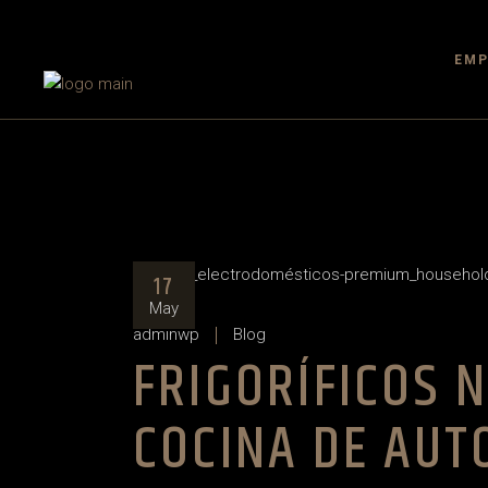
Skip
to
the
content
EMP
17
May
adminwp
Blog
FRIGORÍFICOS 
COCINA DE AUT