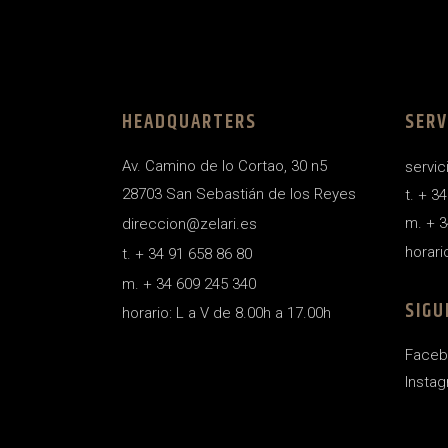
HEADQUARTERS
SERV
Av. Camino de lo Cortao, 30 n5
servic
28703 San Sebastián de los Reyes
t. + 3
m. + 3
direccion@zelari.es
horari
t. + 34 91 658 86 80
m. + 34 609 245 340
SIGU
horario: L a V de 8.00h a 17.00h
Faceb
Insta