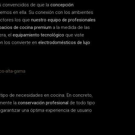
 convencidos de que la
concepción
ecemos en ella. Su conexión con los ambientes
factores los que
nuestro equipo de profesionales
pacios de cocina premium
a la medida de las
era, el
equipamiento tecnológico
que viste
ón los convierte en
electrodomésticos de lujo
 tipo de necesidades en cocina. En concreto,
mente la
conservación profesional
de todo tipo
 garantizar una óptima experiencia de usuario