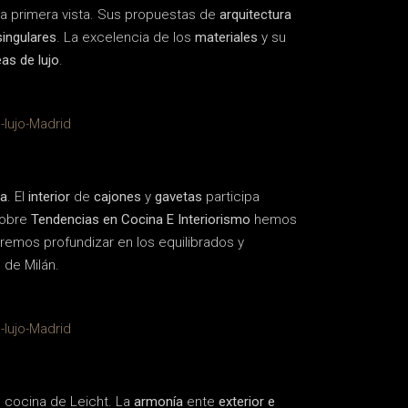
 a primera vista. Sus propuestas de
arquitectura
singulares
. La excelencia de los
materiales
y su
as de lujo
.
ia
. El
interior
de
cajones
y
gavetas
participa
obre
Tendencias en Cocina E Interiorismo
hemos
remos profundizar en los equilibrados y
d de Milán.
e cocina de Leicht. La
armonía
ente
exterior e