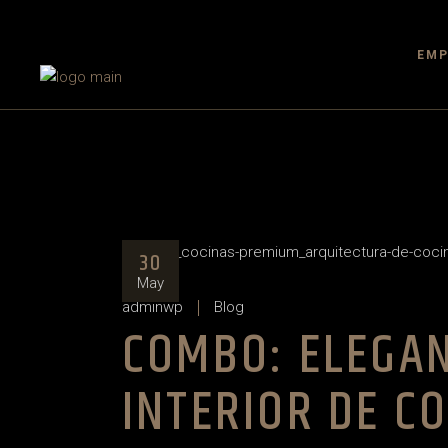
Skip
to
the
content
EMP
30
May
adminwp
Blog
COMBO: ELEGAN
INTERIOR DE CO