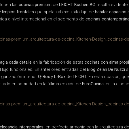
 lucen las
cocinas premium
de
LEICHT Küchen AG
resulta evidente
y
limpios frontales
que apelan al exquisito lujo de
habitar espacios 
ica a nivel internacional en el segmento de
cocinas contemporáne
agia cada detalle
en la fabricación de estas
cocinas con alma prop
l lujo funcionales. En anteriores entradas del
Blog Zelari De Nuzzi
s
rganización interior
Q-Box
y
L-Box
de LEICHT. En esta ocasión, que
ntado en sociedad en la última edición de
EuroCucina
, en la ciuda
elegancia intemporales
, en perfecta armonía con la arquitectura d