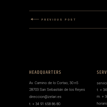
PREVIOUS POST
HEADQUARTERS
SERV
Av. Camino de lo Cortao, 30 n5
servic
28703 San Sebastián de los Reyes
t. + 3
m. + 3
direccion@zelari.es
horari
t. + 34 91 658 86 80