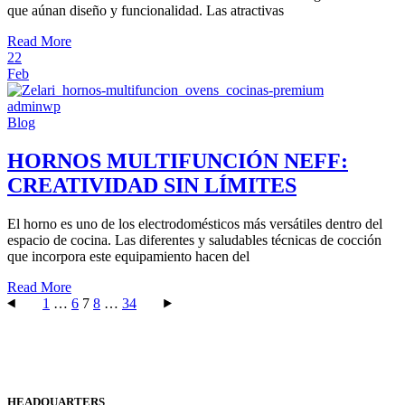
que aúnan diseño y funcionalidad. Las atractivas
Read More
22
Feb
adminwp
Blog
HORNOS MULTIFUNCIÓN NEFF:
CREATIVIDAD SIN LÍMITES
El horno es uno de los electrodomésticos más versátiles dentro del
espacio de cocina. Las diferentes y saludables técnicas de cocción
que incorpora este equipamiento hacen del
Read More
Paginación
1
…
6
7
8
…
34
de
entradas
HEADQUARTERS