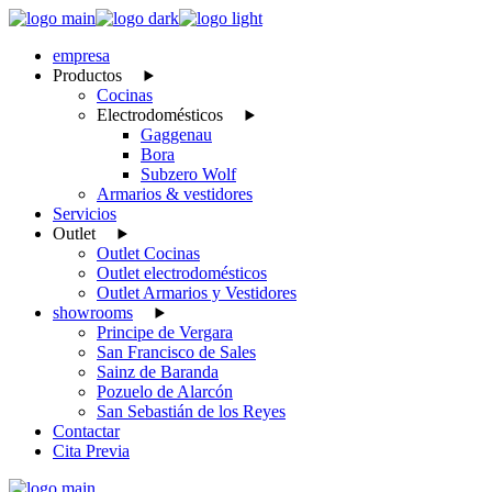
Skip
to
empresa
the
Productos
content
Cocinas
Electrodomésticos
Gaggenau
Bora
Subzero Wolf
Armarios & vestidores
Servicios
Outlet
Outlet Cocinas
Outlet electrodomésticos
Outlet Armarios y Vestidores
showrooms
Principe de Vergara
San Francisco de Sales
Sainz de Baranda
Pozuelo de Alarcón
San Sebastián de los Reyes
Contactar
Cita Previa