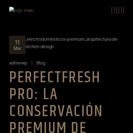
Skip
to
the
content
11
Mar
adminwp
Blog
PERFECTFRESH
PRO: LA
CONSERVACIÓN
PREMIUM DE