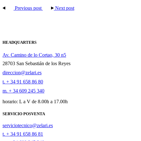
Previous post
Next post
HEADQUARTERS
Av. Camino de lo Cortao, 30 n5
28703 San Sebastián de los Reyes
direccion@zelari.es
t. + 34 91 658 86 80
m. + 34 609 245 340
horario: L a V de 8.00h a 17.00h
SERVICIO POSVENTA
serviciotecnico@zelari.es
t. + 34 91 658 86 81