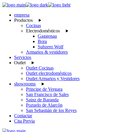
Skip
to
empresa
the
Productos
content
Cocinas
Electrodomésticos
Gaggenau
Bora
Subzero Wolf
Armarios & vestidores
Servicios
Outlet
Outlet Cocinas
Outlet electrodomésticos
Outlet Armarios y Vestidores
showrooms
Principe de Vergara
San Francisco de Sales
Sainz de Baranda
Pozuelo de Alarcón
San Sebastián de los Reyes
Contactar
Cita Previa