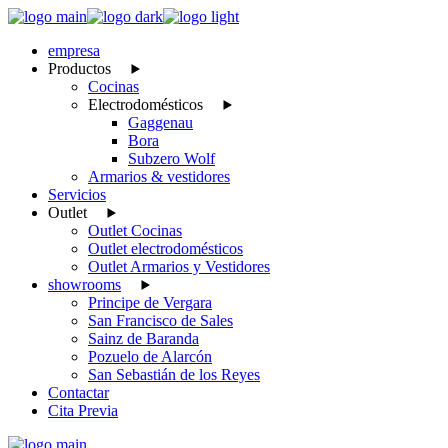
Skip
to
empresa
the
Productos
content
Cocinas
Electrodomésticos
Gaggenau
Bora
Subzero Wolf
Armarios & vestidores
Servicios
Outlet
Outlet Cocinas
Outlet electrodomésticos
Outlet Armarios y Vestidores
showrooms
Principe de Vergara
San Francisco de Sales
Sainz de Baranda
Pozuelo de Alarcón
San Sebastián de los Reyes
Contactar
Cita Previa