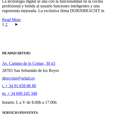
La tecnología digital se alía con la funcionalidad en la cocina
profesional y brinda al usuario funciones inteligentes y una
ergonomía mejorada. La exclusiva firma DORNBRACHT in
Read More
Paginación
1
2
de
entradas
HEADQUARTERS
Av. Camino de lo Cortao, 30 n5
28703 San Sebastián de los Reyes
direccion@zelari.es
t. + 34 91 658 86 80
m. + 34 609 245 340
horario: L a V de 8.00h a 17.00h
SERVICIO POSVENTA