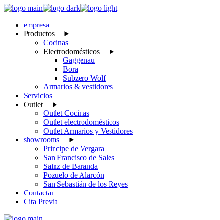
Skip
to
empresa
the
Productos
content
Cocinas
Electrodomésticos
Gaggenau
Bora
Subzero Wolf
Armarios & vestidores
Servicios
Outlet
Outlet Cocinas
Outlet electrodomésticos
Outlet Armarios y Vestidores
showrooms
Principe de Vergara
San Francisco de Sales
Sainz de Baranda
Pozuelo de Alarcón
San Sebastián de los Reyes
Contactar
Cita Previa