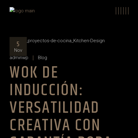
Skip
to
the
content
5
Nov
adminwp
Blog
WOK DE
INDUCCIÓN:
VERSATILIDAD
CREATIVA CON