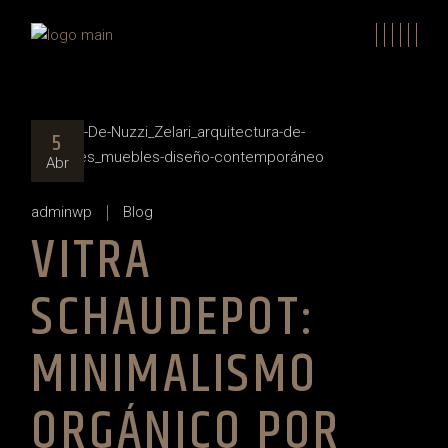
Skip
to
the
content
5
Abr
adminwp
Blog
VITRA
SCHAUDEPOT:
MINIMALISMO
ORGÁNICO POR