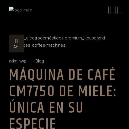
Skip
to
the
content
8
Abr
adminwp
Blog
MÁQUINA DE CAFÉ
CM7750 DE MIELE:
ÚNICA EN SU
ESPECIE