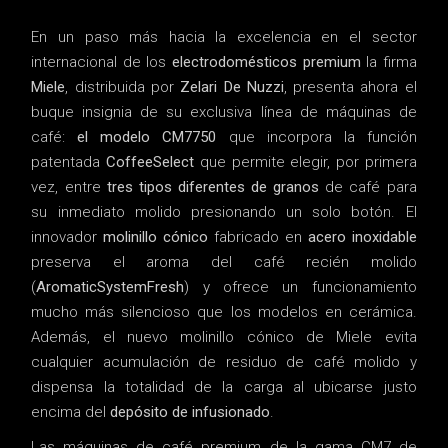
En un paso más hacia la excelencia en el sector
internacional de los
electrodomésticos premium
la firma
Miele
, distribuida por
Zelari De Nuzzi
, presenta ahora el
buque insignia de su exclusiva línea de máquinas de
café:
el modelo CM7750
que incorpora la función
patentada
CoffeeSelect
que permite elegir, por primera
vez, entre
tres tipos diferentes de granos
de café para
su inmediato molido presionando un solo botón. El
innovador
molinillo cónico
fabricado en
acero inoxidable
preserva el aroma del café recién molido
(
AromaticSystemFresh
) y ofrece un funcionamiento
mucho más silencioso que los modelos en cerámica.
Además, el nuevo molinillo cónico de Miele evita
cualquier acumulación de residuo de café molido y
dispensa la totalidad de la carga al ubicarse justo
encima del
depósito de infusionado
.
Las máquinas de café premium de la gama CM7 de