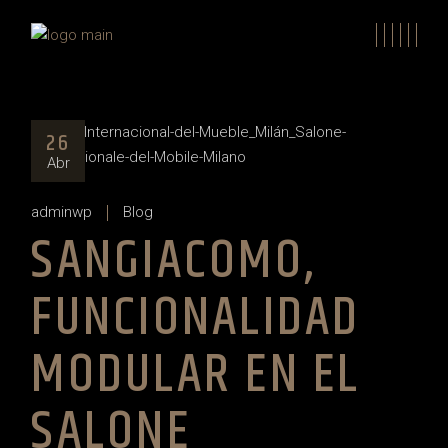
Skip
to
the
content
26
Abr
adminwp
Blog
SANGIACOMO,
FUNCIONALIDAD
MODULAR EN EL
SALONE