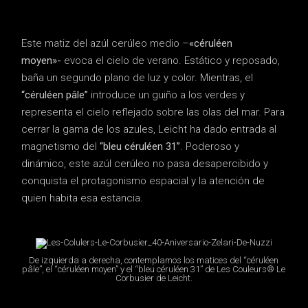
Este matiz del azúl cerúleo medio –
«céruléen
moyen»-
evoca el cielo de verano. Estático y reposado,
baña un segundo plano de luz y color. Mientras, el
“céruléen pâle”
introduce un guiño a los verdes y
representa el cielo reflejado sobre las olas del mar. Para
cerrar la gama de los azules, Leicht ha dado entrada al
magnetismo del
“bleu céruléen 31”
. Poderoso y
dinámico, este azúl cerúleo no pasa desapercibido y
conquista el protagonismo espacial y la atención de
quien habita esa estancia.
De izquierda a derecha, contemplamos los matices del “céruléen
pâle”, el “céruléen moyen” y el “bleu céruléen 31” de Les Couleurs® Le
Corbusier de Leicht.