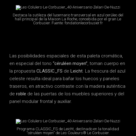
Destaca la sutileza del lucernario transversal en azul cerúleo del
hall principal de la Maison La Roche, concebida por el gran Le
Corbusier. Fuente: fondationlecorbusier.fr
Las posibilidades espaciales de esta paleta cromática,
en especial del tono
“céruléen moyen”
, toman cuerpo en
la propuesta
CLASSIC_FS
de
Leicht
. La frescura del azul
celeste resulta ideal para bañar los huecos y paneles
traseros, en atractivo contraste con la madera auténtica
de
roble
de las puertas de los muebles superiores y del
panel modular frontal y auxiliar.
Programa CLASSIC_FS de Leicht, declinado en la tonalidad
“céruléen moyen” de Les Couleurs® Le Corbusier.