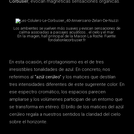
Corbusier
, evocan magnéticas sensaciones orgánicas.
Los ambientes se vuelven más suaves y evocan sensaciones de
calma asociadas a paisajes acuáticos… el cielo y el mar.
En la imagen, hall principal de la Maison La Roche. Fuente:
fondationlecorbusier.fr
En esta ocasión, el protagonismo es el de tres
irresistibles tonalidades de azul. En concreto, nos
referimos al
“azúl cerúleo”
y los matices que destilan
tres intensidades diferentes de este sugerente color. En
ese espectro cromático, los espacios parecen
ampliarse y los volúmenes participan de un entorno que
se transforma en etéreo. El brillo de los matices del azúl
cerúleo regala a nuestros sentidos la claridad del cielo
sobre el horizonte.