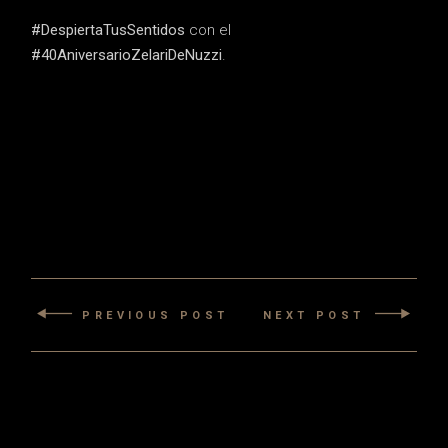
#DespiertaTusSentidos
con el
#40AniversarioZelariDeNuzzi
.
PREVIOUS POST
NEXT POST