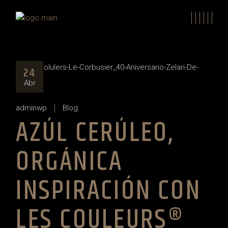
Skip
to
the
content
24
Abr
adminwp
Blog
AZÚL CERÚLEO,
ORGÁNICA
INSPIRACIÓN CON
LES COULEURS®