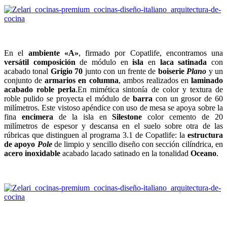
En el
ambiente «A»
, firmado por Copatlife, encontramos una
versátil composición
de módulo en
isla
en
laca satinada
con
acabado tonal
Grigio 70
junto con un frente de
boiserie
Plano
y un
conjunto de
armarios en columna
, ambos realizados en
laminado
acabado roble perla
.En mimética sintonía de color y textura de
roble pulido se proyecta el módulo de
barra
con un grosor de 60
milímetros. Este vistoso apéndice con uso de mesa se apoya sobre la
fina
encimera
de la isla en
Silestone
color cemento de 20
milímetros de espesor y descansa en el suelo sobre otra de las
rúbricas que distinguen al programa 3.1 de Copatlife: la
estructura
de apoyo
Pole
de limpio y sencillo diseño con sección cilíndrica, en
acero inoxidable
acabado lacado satinado en la tonalidad
Oceano
.