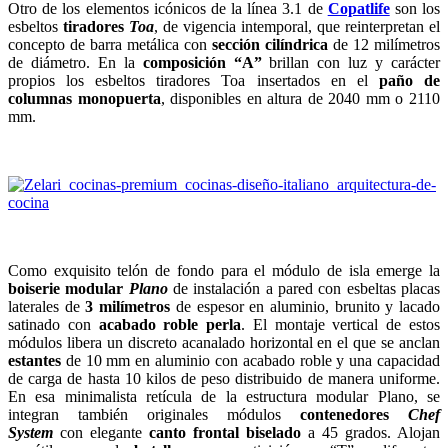
Otro de los elementos icónicos de la línea 3.1 de
Copatlife
son los
esbeltos
tiradores
Toa
, de vigencia intemporal, que reinterpretan el
concepto de barra metálica con
sección cilíndrica
de 12 milímetros
de diámetro. En la
composición “A”
brillan con luz y carácter
propios los esbeltos tiradores Toa insertados en el
paño de
columnas monopuerta
, disponibles en altura de 2040 mm o 2110
mm.
Como exquisito telón de fondo para el módulo de isla emerge la
boiserie modular
Plano
de instalación a pared con esbeltas placas
laterales de
3 milímetros
de espesor en aluminio, brunito y lacado
satinado con
acabado roble perla
. El montaje vertical de estos
módulos libera un discreto acanalado horizontal en el que se anclan
estantes
de 10 mm en aluminio con acabado roble y una capacidad
de carga de hasta 10 kilos de peso distribuido de manera uniforme.
En esa minimalista retícula de la estructura modular Plano, se
integran también originales módulos
contenedores
Chef
System
con elegante
canto frontal biselado
a 45 grados. Alojan