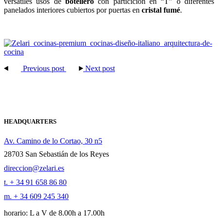
versátiles usos de
botellero
con particición en “T” o diferentes
panelados interiores cubiertos por puertas en
cristal fumé
.
Previous post
Next post
HEADQUARTERS
Av. Camino de lo Cortao, 30 n5
28703 San Sebastián de los Reyes
direccion@zelari.es
t. + 34 91 658 86 80
m. + 34 609 245 340
horario: L a V de 8.00h a 17.00h