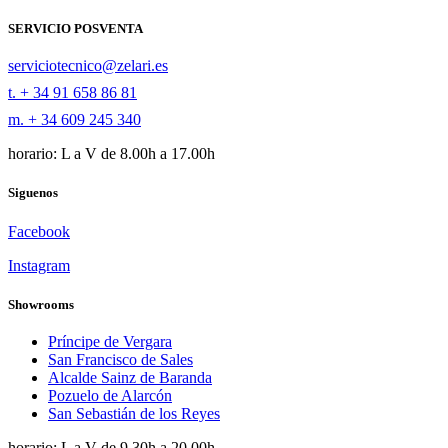
SERVICIO POSVENTA
serviciotecnico@zelari.es
t. + 34 91 658 86 81
m. + 34 609 245 340
horario: L a V de 8.00h a 17.00h
Siguenos
Facebook
Instagram
Showrooms
Príncipe de Vergara
San Francisco de Sales
Alcalde Sainz de Baranda
Pozuelo de Alarcón
San Sebastián de los Reyes
horario: L a V de 9.30h a 20.00h