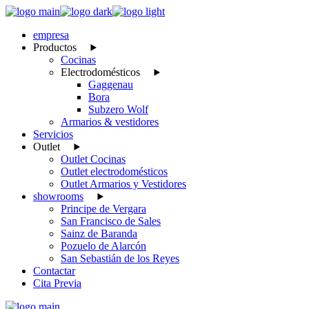
Skip
to
empresa
the
Productos
content
Cocinas
Electrodomésticos
Gaggenau
Bora
Subzero Wolf
Armarios & vestidores
Servicios
Outlet
Outlet Cocinas
Outlet electrodomésticos
Outlet Armarios y Vestidores
showrooms
Principe de Vergara
San Francisco de Sales
Sainz de Baranda
Pozuelo de Alarcón
San Sebastián de los Reyes
Contactar
Cita Previa