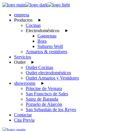
Skip
to
empresa
the
Productos
content
Cocinas
Electrodomésticos
Gaggenau
Bora
Subzero Wolf
Armarios & vestidores
Servicios
Outlet
Outlet Cocinas
Outlet electrodomésticos
Outlet Armarios y Vestidores
showrooms
Principe de Vergara
San Francisco de Sales
Sainz de Baranda
Pozuelo de Alarcón
San Sebastián de los Reyes
Contactar
Cita Previa