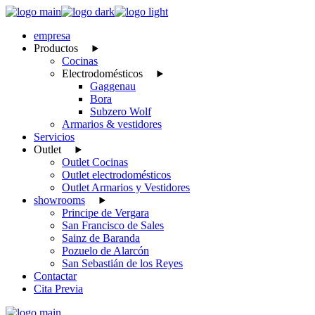
Skip
to
empresa
the
Productos
content
Cocinas
Electrodomésticos
Gaggenau
Bora
Subzero Wolf
Armarios & vestidores
Servicios
Outlet
Outlet Cocinas
Outlet electrodomésticos
Outlet Armarios y Vestidores
showrooms
Principe de Vergara
San Francisco de Sales
Sainz de Baranda
Pozuelo de Alarcón
San Sebastián de los Reyes
Contactar
Cita Previa