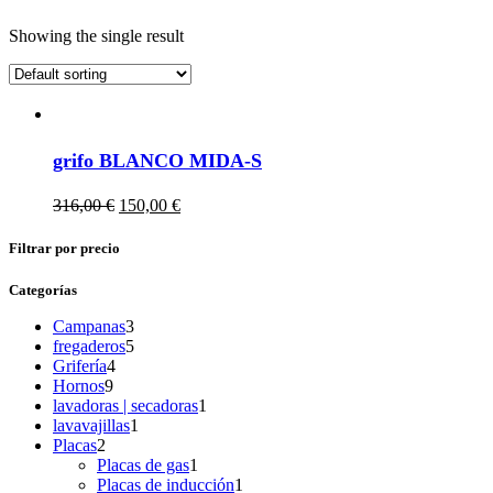
Showing the single result
grifo BLANCO MIDA-S
Original
Current
316,00
€
150,00
€
price
price
was:
is:
Filtrar por precio
316,00 €.
150,00 €.
Categorías
3
Campanas
3
products
5
fregaderos
5
4
products
Grifería
4
9
products
Hornos
9
products
1
lavadoras | secadoras
1
1
product
lavavajillas
1
2
product
Placas
2
products
1
Placas de gas
1
product
1
Placas de inducción
1