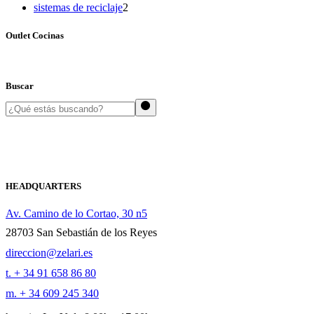
2
product
sistemas de reciclaje
2
products
Outlet Cocinas
Buscar
Search
HEADQUARTERS
Av. Camino de lo Cortao, 30 n5
28703 San Sebastián de los Reyes
direccion@zelari.es
t. + 34 91 658 86 80
m. + 34 609 245 340