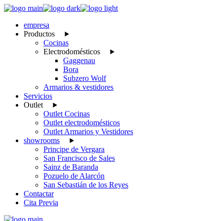
Skip
to
empresa
the
Productos
content
Cocinas
Electrodomésticos
Gaggenau
Bora
Subzero Wolf
Armarios & vestidores
Servicios
Outlet
Outlet Cocinas
Outlet electrodomésticos
Outlet Armarios y Vestidores
showrooms
Principe de Vergara
San Francisco de Sales
Sainz de Baranda
Pozuelo de Alarcón
San Sebastián de los Reyes
Contactar
Cita Previa