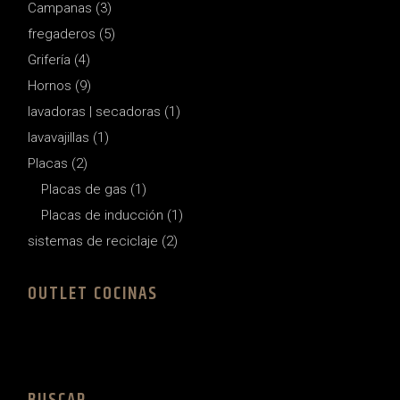
3
Campanas
3
products
5
fregaderos
5
products
4
Grifería
4
products
9
Hornos
9
products
1
lavadoras | secadoras
1
product
1
lavavajillas
1
product
2
Placas
2
products
1
Placas de gas
1
product
1
Placas de inducción
1
product
2
sistemas de reciclaje
2
products
OUTLET COCINAS