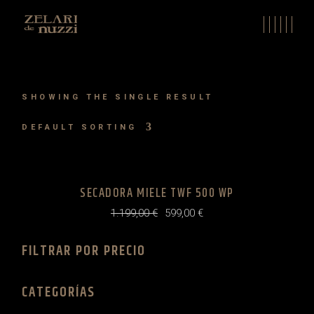
Skip
to
the
content
SHOWING THE SINGLE RESULT
DEFAULT SORTING
SECADORA MIELE TWF 500 WP
1.199,00
€
599,00
€
Original
Current
price
price
was:
is:
FILTRAR POR PRECIO
1.199,00 €.
599,00 €.
CATEGORÍAS