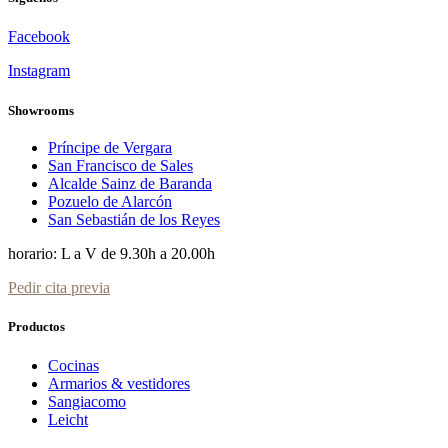
Facebook
Instagram
Showrooms
Príncipe de Vergara
San Francisco de Sales
Alcalde Sainz de Baranda
Pozuelo de Alarcón
San Sebastián de los Reyes
horario: L a V de 9.30h a 20.00h
Pedir cita previa
Productos
Cocinas
Armarios & vestidores
Sangiacomo
Leicht