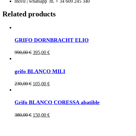
móvil | whatsapp m. + 34 609 245 340
Related products
GRIFO DORNBRACHT ELIO
Original
Current
990,00
€
395,00
€
price
price
was:
is:
990,00 €.
395,00 €.
grifo BLANCO MILI
Original
Current
230,00
€
105,00
€
price
price
was:
is:
230,00 €.
105,00 €.
Grifo BLANCO CORESSA abatible
Original
Current
380,00
€
150,00
€
price
price
was:
is:
380,00 €.
150,00 €.