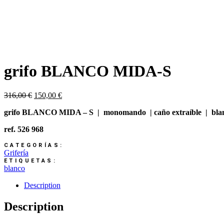
grifo BLANCO MIDA-S
Original
Current
316,00
€
150,00
€
price
price
grifo BLANCO MIDA – S | monomando | caño extraíble | bla
was:
is:
316,00 €.
150,00 €.
ref. 526 968
Grifería
blanco
Description
Description