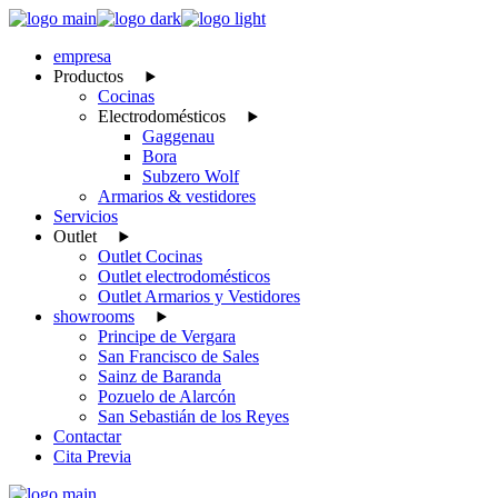
Skip
to
empresa
the
Productos
content
Cocinas
Electrodomésticos
Gaggenau
Bora
Subzero Wolf
Armarios & vestidores
Servicios
Outlet
Outlet Cocinas
Outlet electrodomésticos
Outlet Armarios y Vestidores
showrooms
Principe de Vergara
San Francisco de Sales
Sainz de Baranda
Pozuelo de Alarcón
San Sebastián de los Reyes
Contactar
Cita Previa