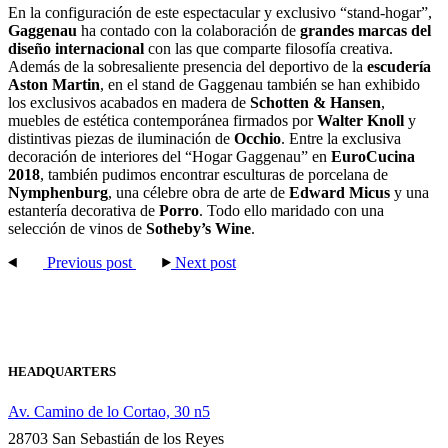
En la configuración de este espectacular y exclusivo “stand-hogar”,
Gaggenau
ha contado con la colaboración de
grandes marcas del
diseño internacional
con las que comparte filosofía creativa.
Además de la sobresaliente presencia del deportivo de la
escudería
Aston Martin
, en el stand de Gaggenau también se han exhibido
los exclusivos acabados en madera de
Schotten & Hansen
,
muebles de estética contemporánea firmados por
Walter Knoll
y
distintivas piezas de iluminación de
Occhio
. Entre la exclusiva
decoración de interiores del “Hogar Gaggenau” en
EuroCucina
2018
, también pudimos encontrar esculturas de porcelana de
Nymphenburg
, una célebre obra de arte de
Edward Micus
y una
estantería decorativa de
Porro
. Todo ello maridado con una
selección de vinos de
Sotheby’s Wine
.
Previous post
Next post
HEADQUARTERS
Av. Camino de lo Cortao, 30 n5
28703 San Sebastián de los Reyes