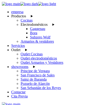
Skip
to
empresa
the
Productos
content
Cocinas
Electrodomésticos
Gaggenau
Bora
Subzero Wolf
Armarios & vestidores
Servicios
Outlet
Outlet Cocinas
Outlet electrodomésticos
Outlet Armarios y Vestidores
showrooms
Principe de Vergara
San Francisco de Sales
Sainz de Baranda
Pozuelo de Alarcón
San Sebastián de los Reyes
Contactar
Cita Previa