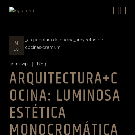
Skip
to
the
content
9
Jul
adminwp
Blog
ARQUITECTURA+C
OCINA: LUMINOSA
ESTÉTICA
MONOCROMÁTICA