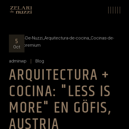
Skip
to
the
content
5
Oct
adminwp
Blog
ARQUITECTURA +
COCINA: "LESS IS
MORE" EN GÖFIS,
AUSTRIA