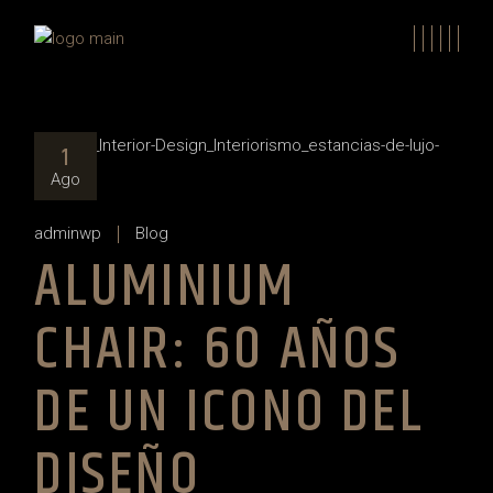
Skip
to
the
content
1
Ago
adminwp
Blog
ALUMINIUM
CHAIR: 60 AÑOS
DE UN ICONO DEL
DISEÑO