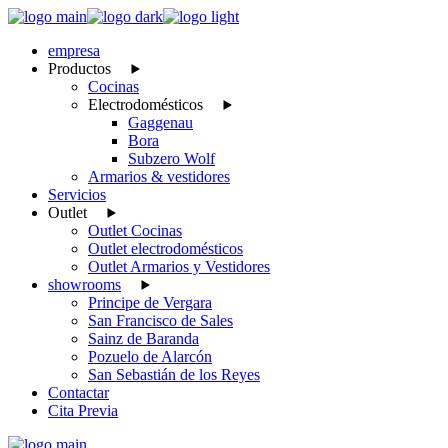
Skip
to
empresa
the
Productos
content
Cocinas
Electrodomésticos
Gaggenau
Bora
Subzero Wolf
Armarios & vestidores
Servicios
Outlet
Outlet Cocinas
Outlet electrodomésticos
Outlet Armarios y Vestidores
showrooms
Principe de Vergara
San Francisco de Sales
Sainz de Baranda
Pozuelo de Alarcón
San Sebastián de los Reyes
Contactar
Cita Previa