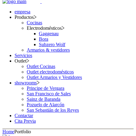
empresa
Productos
Cocinas
Electrodomésticos
Gaggenau
Bora
Subzero Wolf
Armarios & vestidores
Servicios
Outlet
Outlet Cocinas
Outlet electrodomésticos
Outlet Armarios y Vestidores
showrooms
Principe de Vergara
San Francisco de Sales
Sainz de Baranda
Pozuelo de Alarcón
San Sebastián de los Reyes
Contactar
Cita Previa
Home
Portfolio