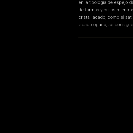
en la tipología de espejo da
de formas y brillos mientr
cristal lacado, como el sa
lacado opaco, se consigue 
ICIO POSVENTA
SHOWROOMS
iotecnico@zelari.es
Príncipe de Vergara
4 91 658 86 81
San Francisco de Sales
4 609 245 340
Alcalde Sainz de Baranda
o: L a V de 8.00h a 17.00h
Pozuelo de Alarcón
San Sebastián de los Reyes
ENOS