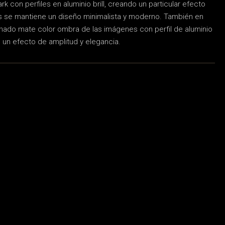
rk con perfiles en aluminio brill, creando un particular efecto
as se mantiene un diseño minimalista y moderno. También en
tinado mate color ombra de las imágenes con perfil de aluminio
un efecto de amplitud y elegancia.
PRODUCTOS
Cocinas
Armarios & vestidores
Sangiacomo
Leicht
AVISOS LEGALES