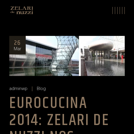
Skip
to
the
content
26
Mar
adminwp
Blog
EUROCUCINA
2014: ZELARI DE