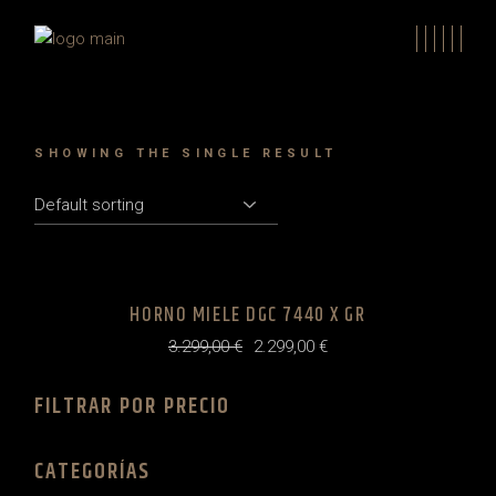
Skip
to
the
content
SHOWING THE SINGLE RESULT
HORNO MIELE DGC 7440 X GR
3.299,00
€
2.299,00
€
Original
Current
price
price
was:
is:
FILTRAR POR PRECIO
3.299,00 €.
2.299,00 €.
CATEGORÍAS