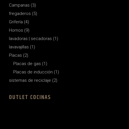
3
Campanas
3
products
5
fregaderos
5
products
4
Grifería
4
products
9
Hornos
9
products
1
lavadoras | secadoras
1
product
1
lavavajillas
1
product
2
Placas
2
products
1
Placas de gas
1
product
1
Placas de inducción
1
product
2
sistemas de reciclaje
2
products
OUTLET COCINAS