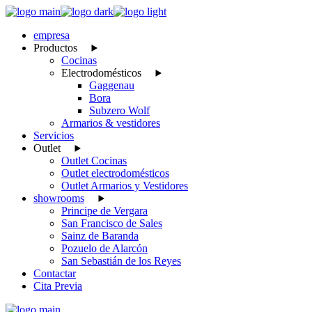
Skip
to
empresa
the
Productos
content
Cocinas
Electrodomésticos
Gaggenau
Bora
Subzero Wolf
Armarios & vestidores
Servicios
Outlet
Outlet Cocinas
Outlet electrodomésticos
Outlet Armarios y Vestidores
showrooms
Principe de Vergara
San Francisco de Sales
Sainz de Baranda
Pozuelo de Alarcón
San Sebastián de los Reyes
Contactar
Cita Previa