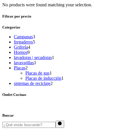
No products were found matching your selection.
Filtrar por precio
Categorías
3
Campanas
3
products
5
fregaderos
5
4
products
Grifería
4
9
products
Hornos
9
products
1
lavadoras | secadoras
1
1
product
lavavajillas
1
2
product
Placas
2
products
1
Placas de gas
1
product
1
Placas de inducción
1
2
product
sistemas de reciclaje
2
products
Outlet Cocinas
Buscar
Search