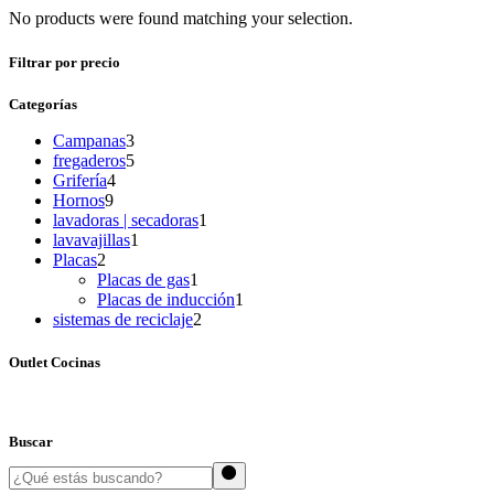
No products were found matching your selection.
Filtrar por precio
Categorías
3
Campanas
3
products
5
fregaderos
5
4
products
Grifería
4
9
products
Hornos
9
products
1
lavadoras | secadoras
1
1
product
lavavajillas
1
2
product
Placas
2
products
1
Placas de gas
1
product
1
Placas de inducción
1
2
product
sistemas de reciclaje
2
products
Outlet Cocinas
Buscar
Search