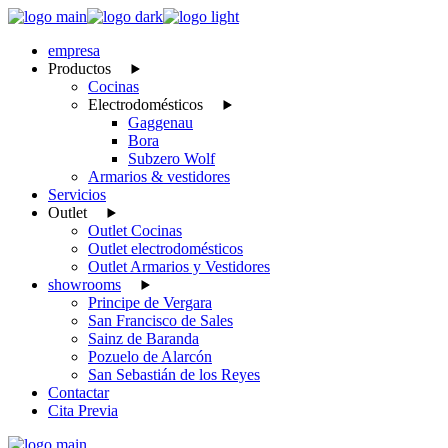
Skip
to
empresa
the
Productos
content
Cocinas
Electrodomésticos
Gaggenau
Bora
Subzero Wolf
Armarios & vestidores
Servicios
Outlet
Outlet Cocinas
Outlet electrodomésticos
Outlet Armarios y Vestidores
showrooms
Principe de Vergara
San Francisco de Sales
Sainz de Baranda
Pozuelo de Alarcón
San Sebastián de los Reyes
Contactar
Cita Previa