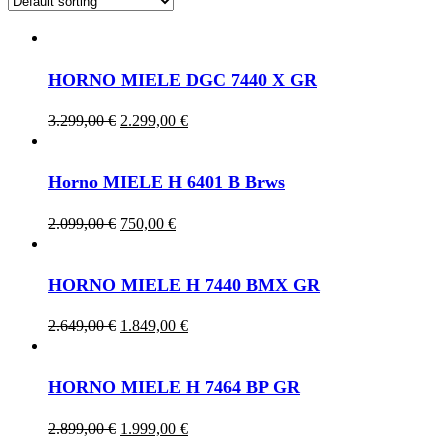
HORNO MIELE DGC 7440 X GR
Original
Current
3.299,00
€
2.299,00
€
price
price
was:
is:
3.299,00 €.
2.299,00 €.
Horno MIELE H 6401 B Brws
Original
Current
2.099,00
€
750,00
€
price
price
was:
is:
2.099,00 €.
750,00 €.
HORNO MIELE H 7440 BMX GR
Original
Current
2.649,00
€
1.849,00
€
price
price
was:
is:
2.649,00 €.
1.849,00 €.
HORNO MIELE H 7464 BP GR
Original
Current
2.899,00
€
1.999,00
€
price
price