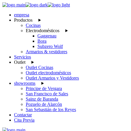
Skip
to
empresa
the
Productos
content
Cocinas
Electrodomésticos
Gaggenau
Bora
Subzero Wolf
Armarios & vestidores
Servicios
Outlet
Outlet Cocinas
Outlet electrodomésticos
Outlet Armarios y Vestidores
showrooms
Principe de Vergara
San Francisco de Sales
Sainz de Baranda
Pozuelo de Alarcón
San Sebastián de los Reyes
Contactar
Cita Previa