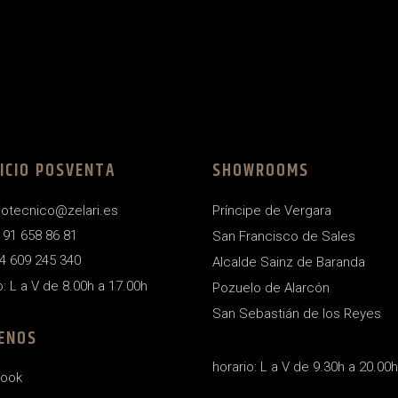
ICIO POSVENTA
SHOWROOMS
iotecnico@zelari.es
Príncipe de Vergara
4 91 658 86 81
San Francisco de Sales
4 609 245 340
Alcalde Sainz de Baranda
o: L a V de 8.00h a 17.00h
Pozuelo de Alarcón
San Sebastián de los Reyes
ENOS
horario: L a V de 9.30h a 20.00h
ook