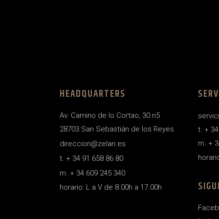
HEADQUARTERS
SERV
Av. Camino de lo Cortao, 30 n5
servic
28703 San Sebastián de los Reyes
t. + 3
m. + 3
direccion@zelari.es
horari
t. + 34 91 658 86 80
m. + 34 609 245 340
SIGU
horario: L a V de 8.00h a 17.00h
Faceb