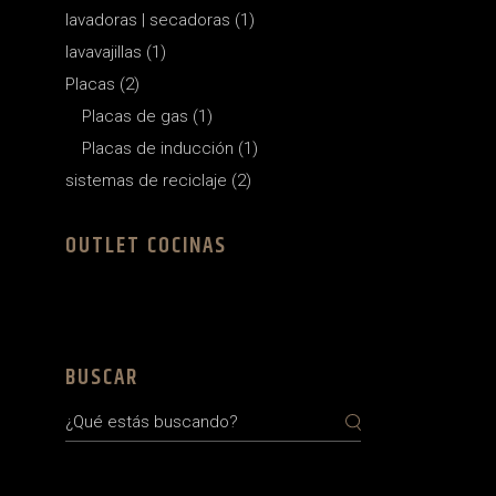
1
lavadoras | secadoras
1
product
1
lavavajillas
1
product
2
Placas
2
products
1
Placas de gas
1
product
1
Placas de inducción
1
product
2
sistemas de reciclaje
2
products
OUTLET COCINAS
BUSCAR
Search