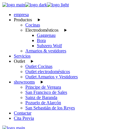
Skip
to
empresa
the
Productos
content
Cocinas
Electrodomésticos
Gaggenau
Bora
Subzero Wolf
Armarios & vestidores
Servicios
Outlet
Outlet Cocinas
Outlet electrodomésticos
Outlet Armarios y Vestidores
showrooms
Principe de Vergara
San Francisco de Sales
Sainz de Baranda
Pozuelo de Alarcón
San Sebastián de los Reyes
Contactar
Cita Previa