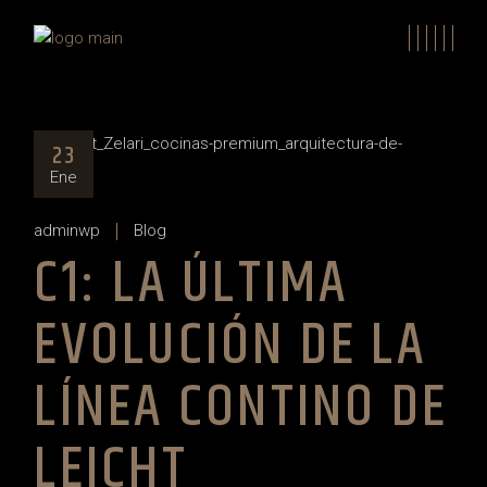
Skip
to
the
content
23
Ene
adminwp
Blog
C1: LA ÚLTIMA
EVOLUCIÓN DE LA
LÍNEA CONTINO DE
LEICHT