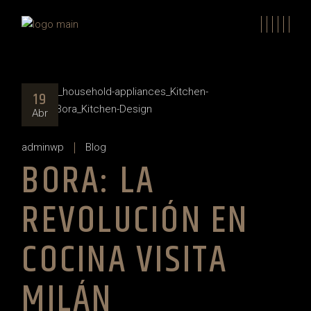
Skip
to
the
content
19
Abr
adminwp
Blog
BORA: LA
REVOLUCIÓN EN
COCINA VISITA
MILÁN