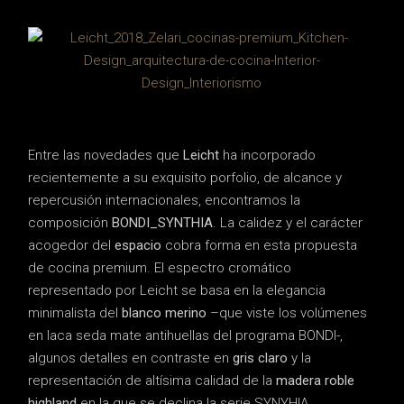
Entre las novedades que
Leicht
ha incorporado
recientemente a su exquisito porfolio, de alcance y
repercusión internacionales, encontramos la
composición
BONDI_SYNTHIA
. La calidez y el carácter
acogedor del
espacio
cobra forma en esta propuesta
de cocina premium. El espectro cromático
representado por Leicht se basa en la elegancia
minimalista del
blanco merino
–que viste los volúmenes
en laca seda mate antihuellas del programa BONDI-,
algunos detalles en contraste en
gris claro
y la
representación de altísima calidad de la
madera roble
highland
en la que se declina la serie SYNYHIA.