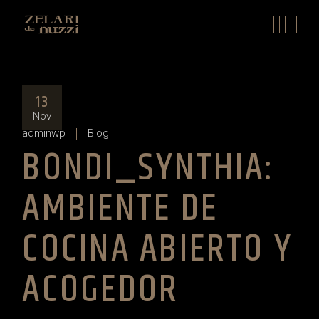
Skip
to
the
content
13
Nov
adminwp
Blog
BONDI_SYNTHIA:
AMBIENTE DE
COCINA ABIERTO Y
ACOGEDOR