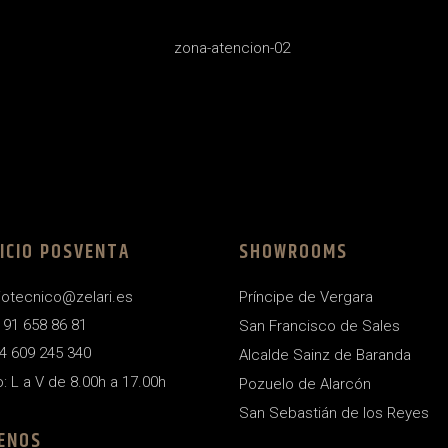
ICIO POSVENTA
SHOWROOMS
iotecnico@zelari.es
Príncipe de Vergara
4 91 658 86 81
San Francisco de Sales
4 609 245 340
Alcalde Sainz de Baranda
o: L a V de 8.00h a 17.00h
Pozuelo de Alarcón
San Sebastián de los Reyes
ENOS