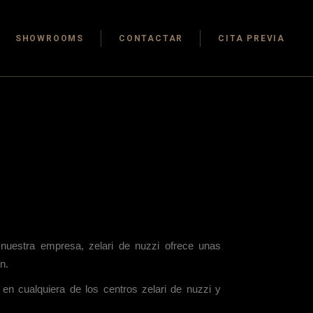
as
Principe de Vergara
SHOWROOMS
CONTACTAR
CITA PREVIA
San Francisco de
sticos
Sales
ios y
Sainz de Baranda
as
Principe de Vergara
Pozuelo de Alarcón
San Francisco de
San Sebastián de los
sticos
Sales
Reyes
ios y
Sainz de Baranda
Pozuelo de Alarcón
San Sebastián de los
Reyes
y nuestra empresa, zelari de nuzzi ofrece unas
n.
 en cualquiera de los centros zelari de nuzzi y