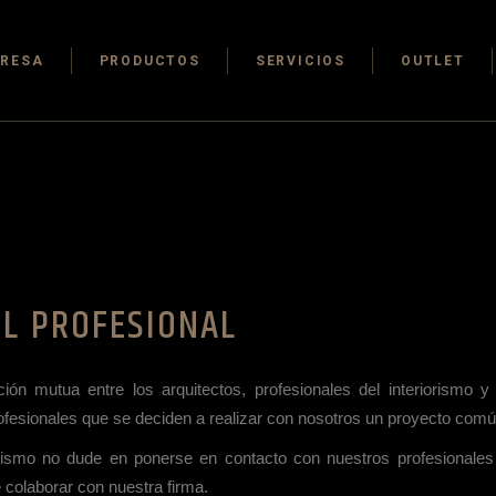
Cocinas
Outlet Cocin
RESA
PRODUCTOS
SERVICIOS
OUTLET
Electrodomésticos
Outlet
electrodomé
Armarios & vestidores
Outlet Armar
Cocinas
Outlet Cocin
Vestidores
Electrodomésticos
Outlet
electrodomé
Armarios & vestidores
Outlet Armar
EL PROFESIONAL
Vestidores
ión mutua entre los arquitectos, profesionales del interiorismo 
ofesionales que se deciden a realizar con nosotros un proyecto comú
iorismo no dude en ponerse en contacto con nuestros profesionales
colaborar con nuestra firma.