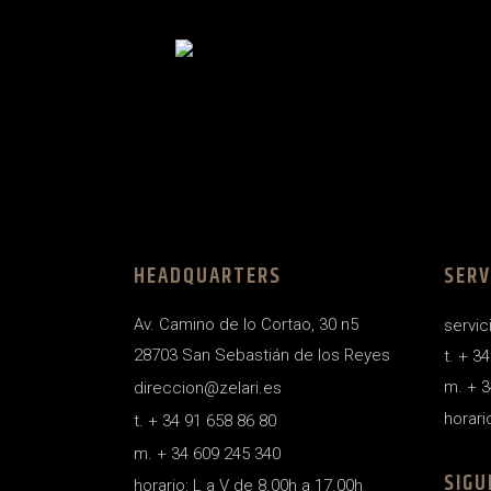
HEADQUARTERS
SERV
Av. Camino de lo Cortao, 30 n5
servic
28703 San Sebastián de los Reyes
t. + 3
m. + 3
direccion@zelari.es
horari
t. + 34 91 658 86 80
m. + 34 609 245 340
SIGU
horario: L a V de 8.00h a 17.00h