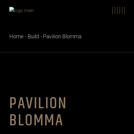
Skip
to
the
content
Home
Build
Pavilion Blomma
PAVILION
BLOMMA